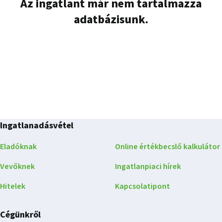
Az ingatlant már nem tartalmazza
adatbázisunk.
Ingatlanadásvétel
Eladóknak
Online értékbecslő kalkulátor
Vevőknek
Ingatlanpiaci hírek
Hitelek
Kapcsolatipont
Cégünkről