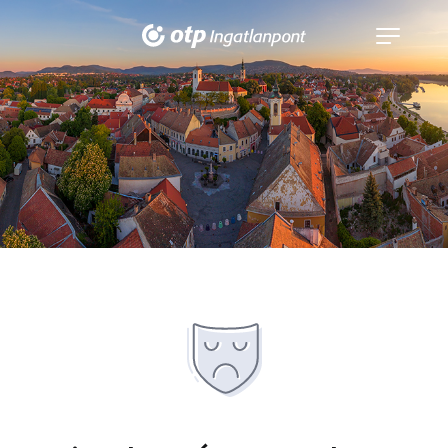
Navigáció
kinyitása