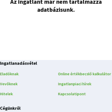
Az ingatlant már nem tartalmazza
adatbázisunk.
Ingatlanadásvétel
Eladóknak
Online értékbecslő kalkulátor
Vevőknek
Ingatlanpiaci hírek
Hitelek
Kapcsolatipont
Cégünkről