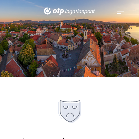
Navigáció
kinyitása