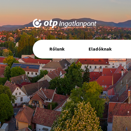
Elsődleges
Rólunk
Eladóknak
navigáció