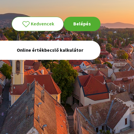
Kedvencek
Belépés
Online értékbecslő kalkulátor