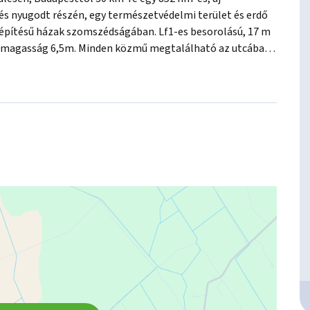
ülés nyugodt részén, egy természetvédelmi terület és erdő 
 építésű házak szomszédságában. Lf1-es besorolású, 17 m 
letmagasság 6,5m. Minden közmű megtalálható az utcában, 
 megvásárlásához, az OTP Bank kedvezményes 
ő személyi feltételek mellett igényelhető. Teljeskörű 
 Bővebb információért keressen bizalommal a hét bármely 