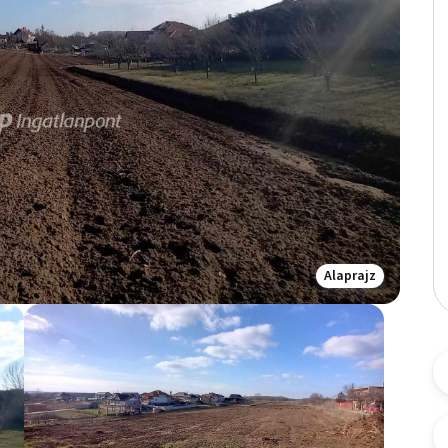
Alaprajz