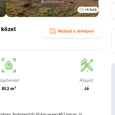
+5 fotó
 közel
Mutasd a térképen
Alapterület
Állapot
852 m²
Jó
lésen, Budapesttől 30 km-re egy 852 nm-es, új 