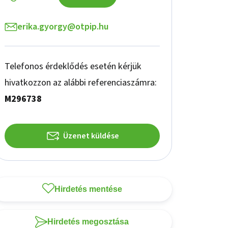
erika.gyorgy@otpip.hu
Telefonos érdeklődés esetén kérjük
hivatkozzon az alábbi referenciaszámra:
M296738
Üzenet küldése
Hirdetés mentése
Hirdetés megosztása