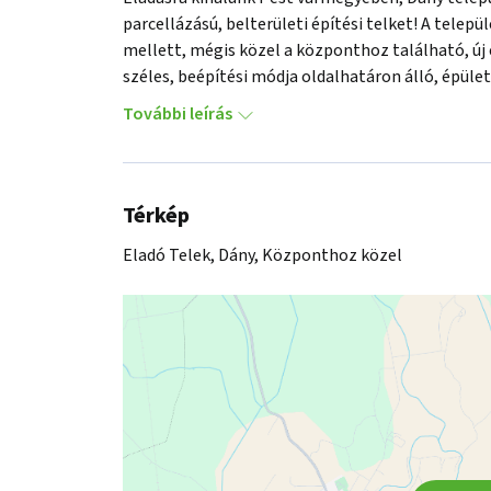
parcellázású, belterületi építési telket! A telep
mellett, mégis közel a központhoz található, új
széles, beépítési módja oldalhatáron álló, épü
a bekötésük megegyezés tárgyát képezi.

További leírás
Amennyiben hitelre lenne szüksége az ingatlan
konstrukcióit ajánlom, Babaváró hitel a megfelel
ügyintézéssel állunk ügyfeleink rendelkezésére.
napján! 
Térkép
Eladó Telek, Dány, Központhoz közel