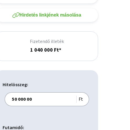
Hirdetés linkjének másolása
Fizetendő illeték
1 040 000 Ft*
Hitelösszeg:
Ft
Futamidő: