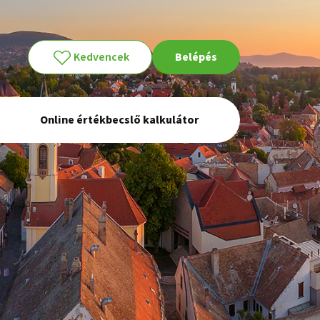
Kedvencek
Belépés
Online értékbecslő kalkulátor