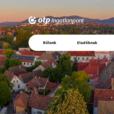
Elsődleges
Rólunk
Eladóknak
navigáció