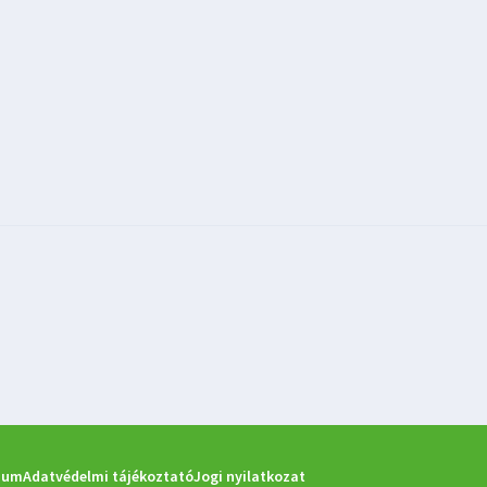
zum
Adatvédelmi tájékoztató
Jogi nyilatkozat