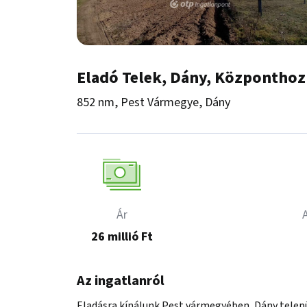
Eladó Telek, Dány, Központhoz
852 nm, Pest Vármegye, Dány
Ár
26 millió Ft
Az ingatlanról
Eladásra kínálunk Pest vármegyében, Dány telepü