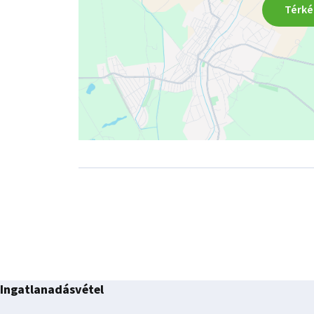
Térké
Ingatlanadásvétel