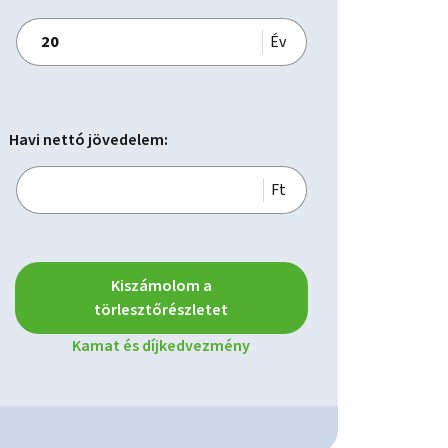
Év
Havi nettó jövedelem:
Ft
Kiszámolom a
törlesztőrészletet
Kamat és díjkedvezmény