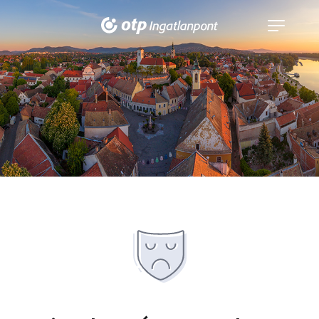
Navigáció
kinyitása