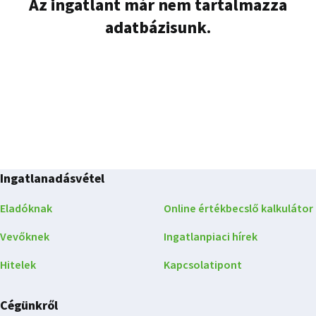
Az ingatlant már nem tartalmazza
adatbázisunk.
Ingatlanadásvétel
Eladóknak
Online értékbecslő kalkulátor
Vevőknek
Ingatlanpiaci hírek
Hitelek
Kapcsolatipont
Cégünkről