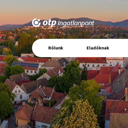
Elsődleges
Rólunk
Eladóknak
navigáció