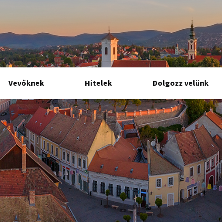
Vevőknek
Hitelek
Dolgozz velünk