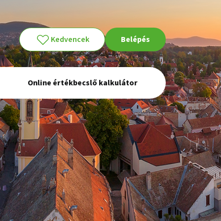
Kedvencek
Belépés
Online értékbecslő kalkulátor