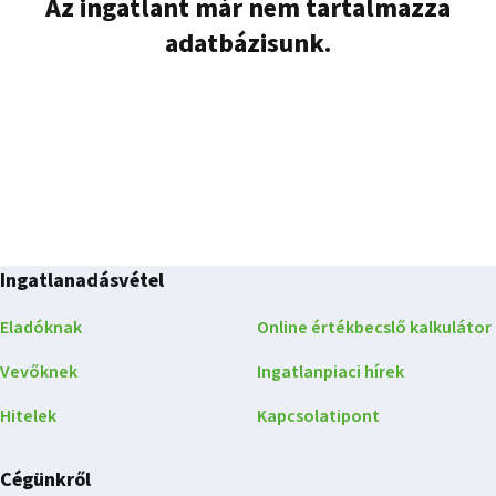
Az ingatlant már nem tartalmazza
adatbázisunk.
Ingatlanadásvétel
Eladóknak
Online értékbecslő kalkulátor
Vevőknek
Ingatlanpiaci hírek
Hitelek
Kapcsolatipont
Cégünkről