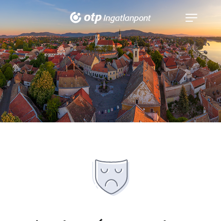
Navigáció
kinyitása