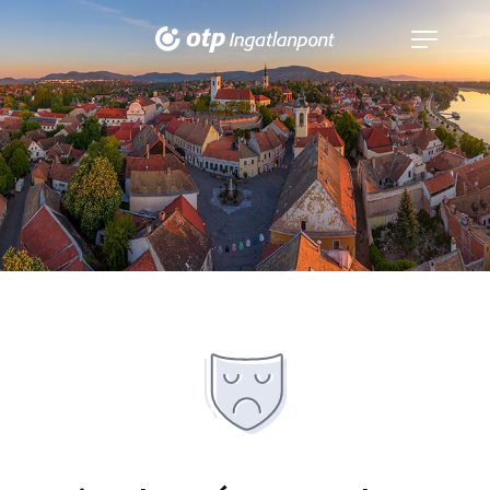
Navigáció
kinyitása