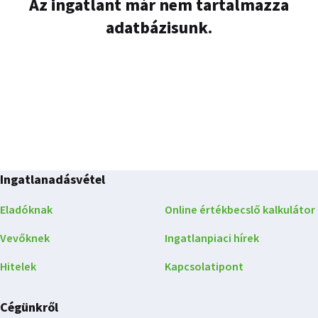
Az ingatlant már nem tartalmazza
adatbázisunk.
Ingatlanadásvétel
Eladóknak
Online értékbecslő kalkulátor
Vevőknek
Ingatlanpiaci hírek
Hitelek
Kapcsolatipont
Cégünkről