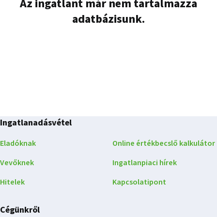
Az ingatlant már nem tartalmazza
adatbázisunk.
Ingatlanadásvétel
Eladóknak
Online értékbecslő kalkulátor
Vevőknek
Ingatlanpiaci hírek
Hitelek
Kapcsolatipont
Cégünkről