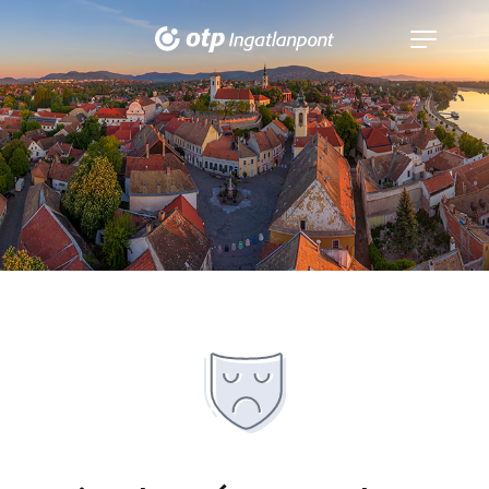
Navigáció
kinyitása