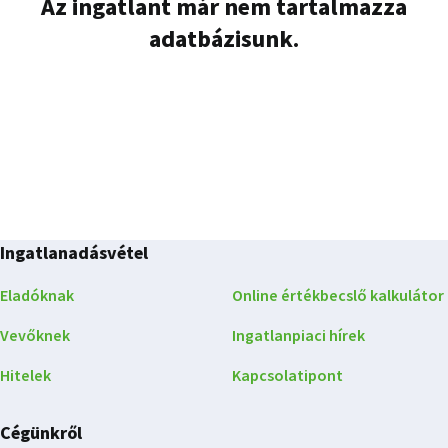
Az ingatlant már nem tartalmazza
adatbázisunk.
Ingatlanadásvétel
Eladóknak
Online értékbecslő kalkulátor
Vevőknek
Ingatlanpiaci hírek
Hitelek
Kapcsolatipont
Cégünkről