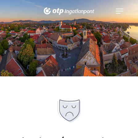
Navigáció
kinyitása