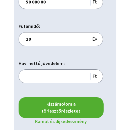
Ft
Futamidő:
Év
Havi nettó jövedelem:
Ft
Kiszámolom a
törlesztőrészletet
Kamat és díjkedvezmény