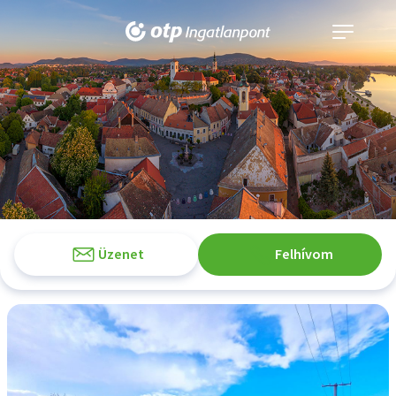
Navigáció
kinyitása
Üzenet
Felhívom