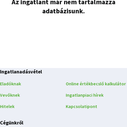
Az ingatlant már nem tartalmazza
adatbázisunk.
Ingatlanadásvétel
Eladóknak
Online értékbecslő kalkulátor
Vevőknek
Ingatlanpiaci hírek
Hitelek
Kapcsolatipont
Cégünkről