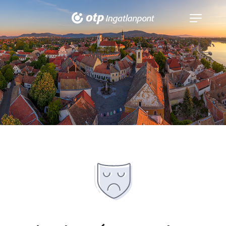
Navigáció
kinyitása