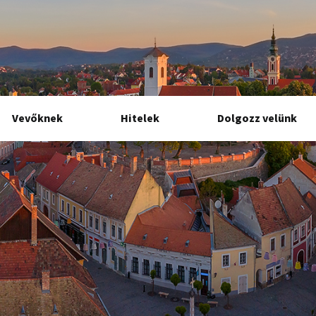
Vevőknek
Hitelek
Dolgozz velünk