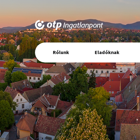
Elsődleges
Rólunk
Eladóknak
navigáció