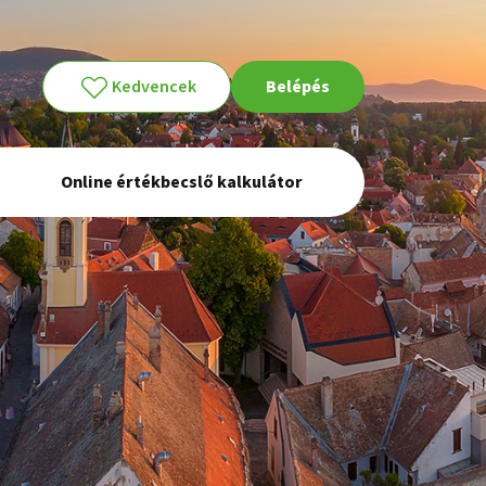
Kedvencek
Belépés
Online értékbecslő kalkulátor