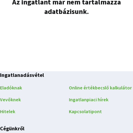
Az ingatlant már nem tartalmazza
adatbázisunk.
Ingatlanadásvétel
Eladóknak
Online értékbecslő kalkulátor
Vevőknek
Ingatlanpiaci hírek
Hitelek
Kapcsolatipont
Cégünkről