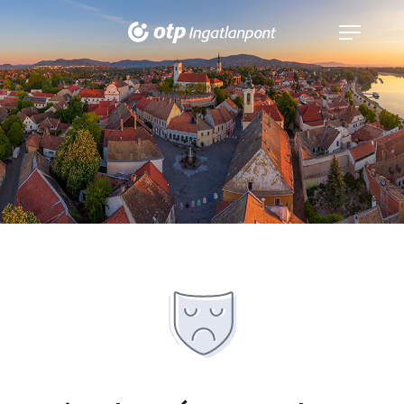
Navigáció
kinyitása