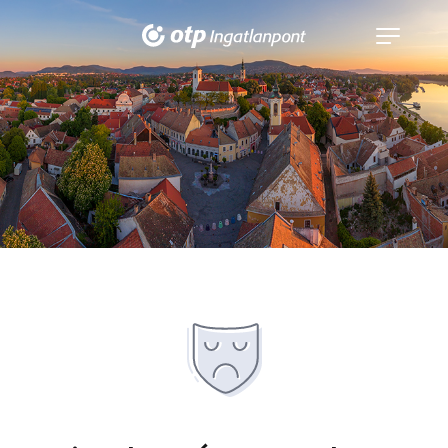
Navigáció
kinyitása