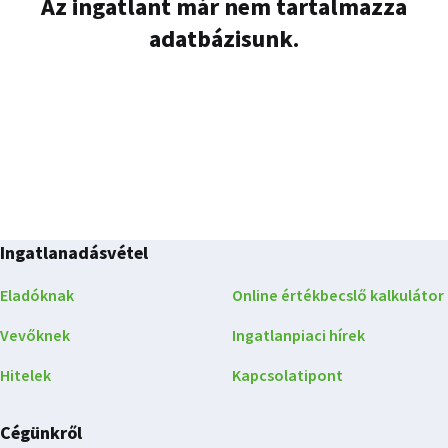
Az ingatlant már nem tartalmazza
adatbázisunk.
Ingatlanadásvétel
Eladóknak
Online értékbecslő kalkulátor
Vevőknek
Ingatlanpiaci hírek
Hitelek
Kapcsolatipont
Cégünkről