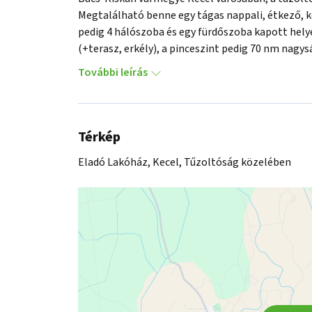
Megtalálható benne egy tágas nappali, étkező, kon
pedig 4 hálószoba és egy fürdőszoba kapott hely
(+terasz, erkély), a pinceszint pedig 70 nm nagysá
A 80-as évek elején beton alapra téglából épült h
További leírás
Az otthon fűtése gázkazánnal és vegyes tüzelésű
megfelelő hőmérséklet megőrzését pedig a külső A
Rendkívül sok lehetőség rejtőzik az ingatlanban, 
választás. A terek átrendezésével egy nagy amerik
Térkép
eltolt szinten pedig a hálószobák és a fürdő bizto
Eladó Lakóház, Kecel, Tűzoltóság közelében
26 nm-es teraszról közelíthető meg, melyre a napp
falán végigfutó erkélyre pedig két hálószobából is
megoldható ennek kialakítása. 

A burkolatok és a nyílászárók felújításával, esetl
kényelmes és csodaszép otthon válhat belőle.

A felsőbb, eltolt szint egésze alatt pince és gará
tárolására és akár egy konditerem vagy közösségi t
egy autó számára kényelmes és biztonságos helyet
A 686 m2 nagyságú telken megtalálható még egy n