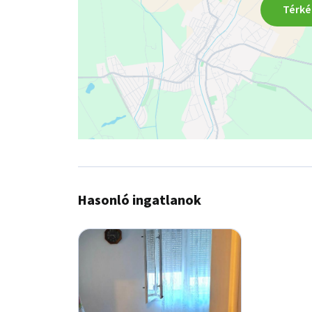
van konyhakert vagy akár pihenőrész kialakítására 
Térké
A központ gyalogosan és kényelmesen is 10 perc, 
rendelő stb.) könnyen elérhető.

Olyan családok vagy gyermeket tervező fiatalok s
ízlésükre formálva újítanának fel, akik a kényelme
CSOK Plusz lakáshitel igénybe vehető az ingatlan
önerő nélkül is megvásárolható. A hitellel történ
Hasonló ingatlanok