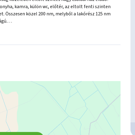
yha, kamra, külön wc, előtér, az eltolt fenti szinten 
et. Összesen közel 200 nm, melyből a lakórész 125 nm 
gú.

áz szerkezetileg kitűnő állapotú.

 kazánnal is működtethető radiátoros központi fűtés, a 
lside technológiával készült hőszigetelés biztosítja. 
akár kisebb vagy nagyobb család számára is ideális 
ai konyhás nappali is kialakítható a földszinten, a felsőbb 
sítja mindenki saját személyes terét. A bejárat egy nagy 
aliból is közvetlenül kiléphetünk. A ház oldalsó és első 
 közvetlen kijárat van, de a másik két hálóból is 
eg a belső terek részleges átalakításával modern, 
zs található. Itt helyezkedik el a két kazán, tüzelőanyag 
ér kialakítására is bőven van hely. A pinceszinti garázs 
 nyújt. 

yílt kocsibeálló és betonból készült ólak, de lehetőség 