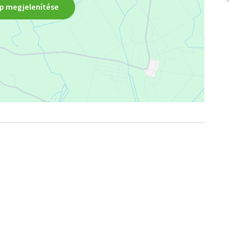
is. 

p megjelenítése
így minden fontos létesítmény (iskola, óvoda, bolt, orvosi 
zámára ajánlom, akik biztos alapokon álló házat saját 
t és a praktikumot is szeretik az életvitelükben.

ra, így 20% önerővel vagy Babaváró hitel mellett akár 
ő vásárlás esetén díjmentes kalkulációval és teljes körű 