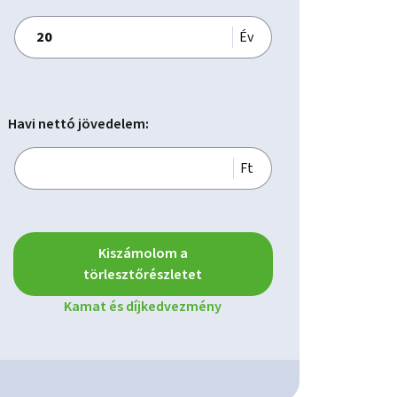
Év
Havi nettó jövedelem:
Ft
Kiszámolom a
törlesztőrészletet
Kamat és díjkedvezmény