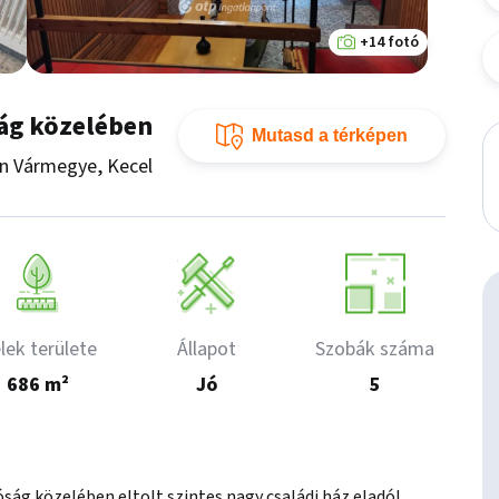
+14 fotó
ság közelében
Mutasd a térképen
un Vármegye, Kecel
lek területe
Állapot
Szobák száma
686 m²
Jó
5
ág közelében eltolt szintes nagy családi ház eladó!
