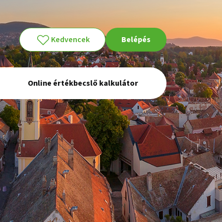
Kedvencek
Belépés
Online értékbecslő kalkulátor