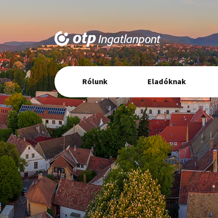
Elsődleges
Rólunk
Eladóknak
navigáció