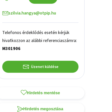
szilvia.hangya@otpip.hu
Telefonos érdeklődés esetén kérjük
hivatkozzon az alábbi referenciaszámra:
M301906
Üzenet küldése
Hirdetés mentése
Hirdetés megosztása