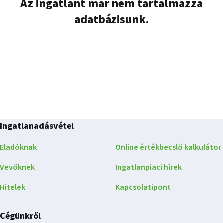
Az ingatlant már nem tartalmazza
adatbázisunk.
Ingatlanadásvétel
Eladóknak
Online értékbecslő kalkulátor
Vevőknek
Ingatlanpiaci hírek
Hitelek
Kapcsolatipont
Cégünkről