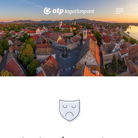
Navigáció
kinyitása