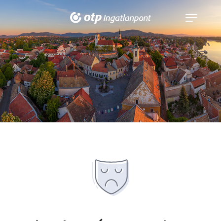
Navigáció
kinyitása