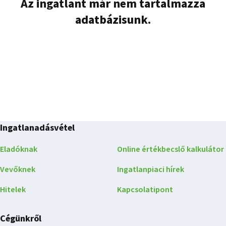
Az ingatlant már nem tartalmazza
adatbázisunk.
Ingatlanadásvétel
Eladóknak
Online értékbecslő kalkulátor
Vevőknek
Ingatlanpiaci hírek
Hitelek
Kapcsolatipont
Cégünkről