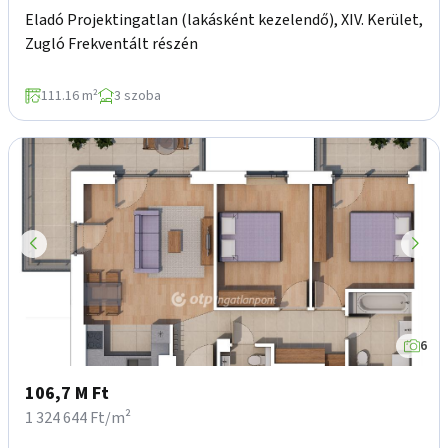
Eladó Projektingatlan (lakásként kezelendő), XIV. Kerület,
Zugló Frekventált részén
111.16 m²
3 szoba
6
106,7 M Ft
1 324 644 Ft/m²