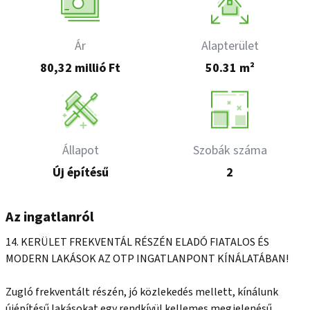
Ár
Alapterület
80,32 millió Ft
50.31 m²
Állapot
Szobák száma
Új építésű
2
Az ingatlanról
14. KERÜLET FREKVENTÁL RÉSZÉN ELADÓ FIATALOS ÉS 
MODERN LAKÁSOK AZ OTP INGATLANPONT KÍNÁLATÁBAN!

Zugló frekventált részén, jó közlekedés mellett, kínálunk 
újépítésű lakásokat egy rendkívül kellemes megjelenésű 