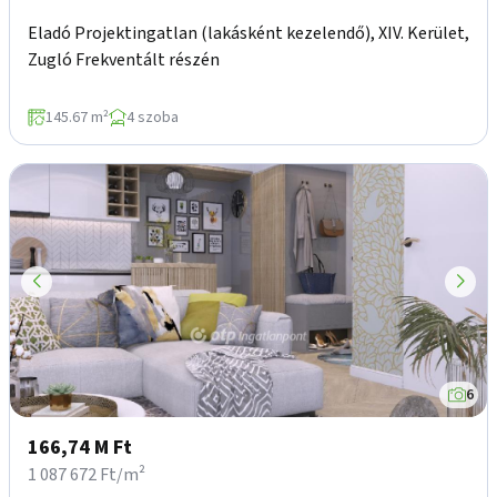
Eladó Projektingatlan (lakásként kezelendő), XIV. Kerület,
Zugló Frekventált részén
145.67 m²
4 szoba
6
166,74 M Ft
1 087 672 Ft/m²