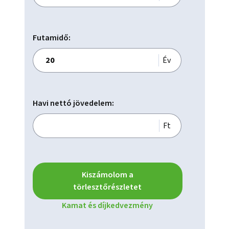
eladó lakásokat Zugló legjobb részén - várom megtisztelő 
hívását! M303899

Futamidő:
Év
Havi nettó jövedelem:
Ft
Kiszámolom a
törlesztőrészletet
Kamat és díjkedvezmény