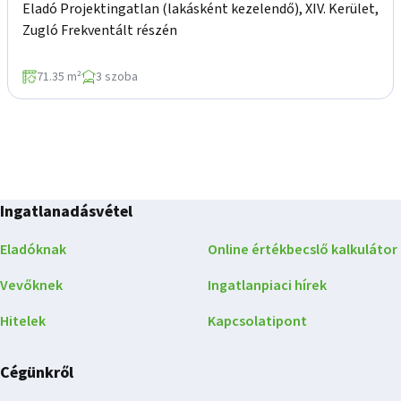
Eladó Projektingatlan (lakásként kezelendő), XIV. Kerület,
Zugló Frekventált részén
71.35 m²
3 szoba
Ingatlanadásvétel
Eladóknak
Online értékbecslő kalkulátor
Vevőknek
Ingatlanpiaci hírek
Hitelek
Kapcsolatipont
Cégünkről