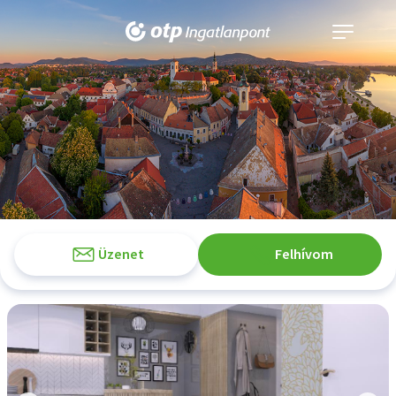
Navigáció
kinyitása
Üzenet
Felhívom