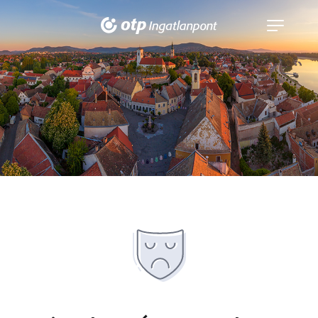
Navigáció
kinyitása