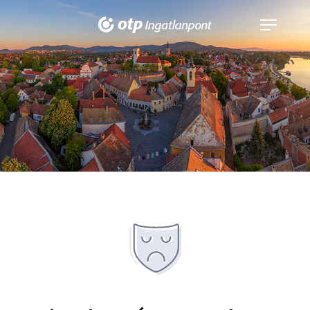
Navigáció
kinyitása