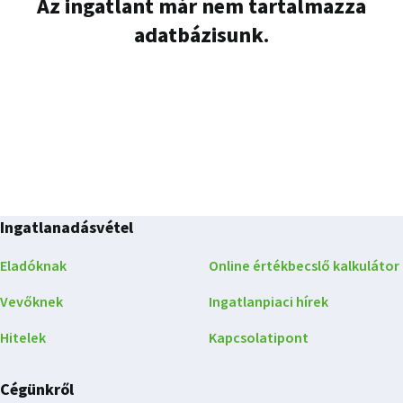
Az ingatlant már nem tartalmazza
adatbázisunk.
Ingatlanadásvétel
Eladóknak
Online értékbecslő kalkulátor
Vevőknek
Ingatlanpiaci hírek
Hitelek
Kapcsolatipont
Cégünkről