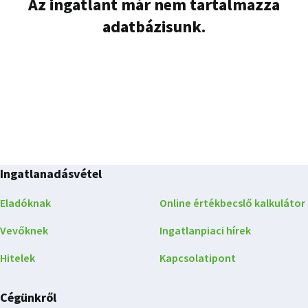
Az ingatlant már nem tartalmazza
adatbázisunk.
Ingatlanadásvétel
Eladóknak
Online értékbecslő kalkulátor
Vevőknek
Ingatlanpiaci hírek
Hitelek
Kapcsolatipont
Cégünkről