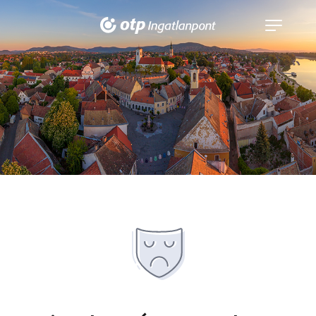
Navigáció
kinyitása