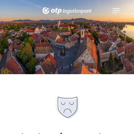
Navigáció
kinyitása