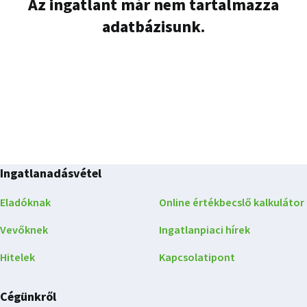
Az ingatlant már nem tartalmazza
adatbázisunk.
Ingatlanadásvétel
Eladóknak
Online értékbecslő kalkulátor
Vevőknek
Ingatlanpiaci hírek
Hitelek
Kapcsolatipont
Cégünkről