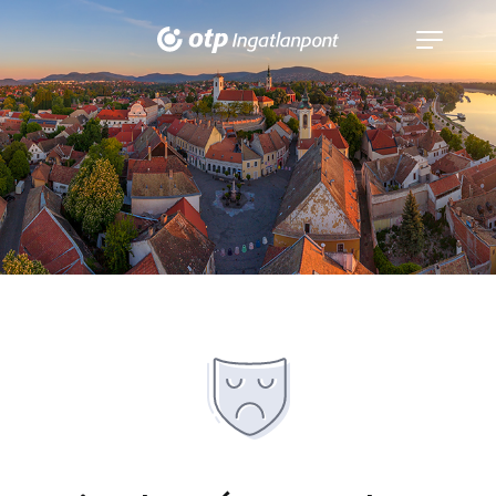
Navigáció
kinyitása