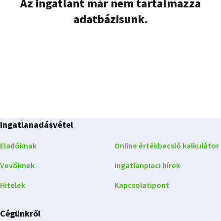
Az ingatlant már nem tartalmazza
adatbázisunk.
Ingatlanadásvétel
Eladóknak
Online értékbecslő kalkulátor
Vevőknek
Ingatlanpiaci hírek
Hitelek
Kapcsolatipont
Cégünkről