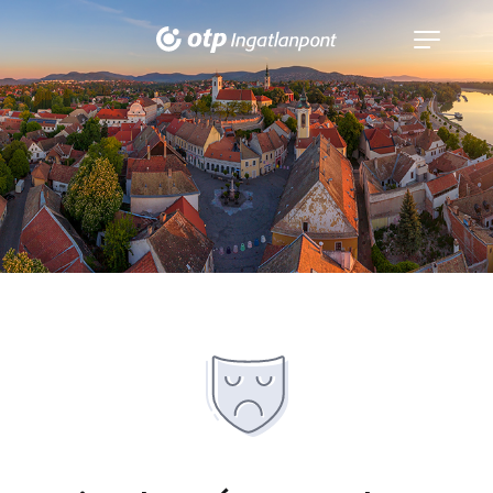
Navigáció
kinyitása