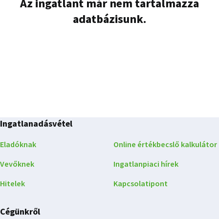
Az ingatlant már nem tartalmazza
adatbázisunk.
Ingatlanadásvétel
Eladóknak
Online értékbecslő kalkulátor
Vevőknek
Ingatlanpiaci hírek
Hitelek
Kapcsolatipont
Cégünkről