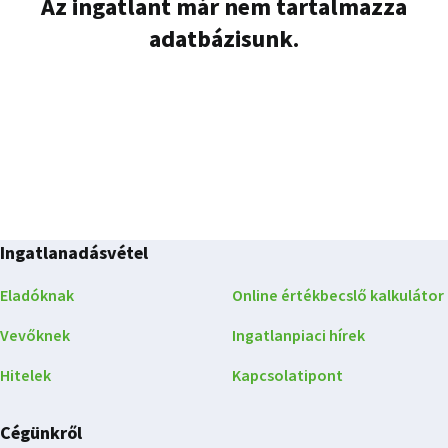
Az ingatlant már nem tartalmazza
adatbázisunk.
Ingatlanadásvétel
Eladóknak
Online értékbecslő kalkulátor
Vevőknek
Ingatlanpiaci hírek
Hitelek
Kapcsolatipont
Cégünkről