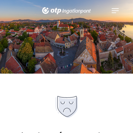
Navigáció
kinyitása