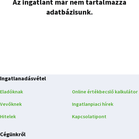
Az ingatlant már nem tartalmazza
adatbázisunk.
Ingatlanadásvétel
Eladóknak
Online értékbecslő kalkulátor
Vevőknek
Ingatlanpiaci hírek
Hitelek
Kapcsolatipont
Cégünkről