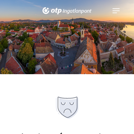
Navigáció
kinyitása