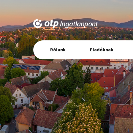
Elsődleges
Rólunk
Eladóknak
navigáció