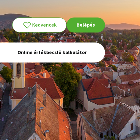
Kedvencek
Belépés
Online értékbecslő kalkulátor