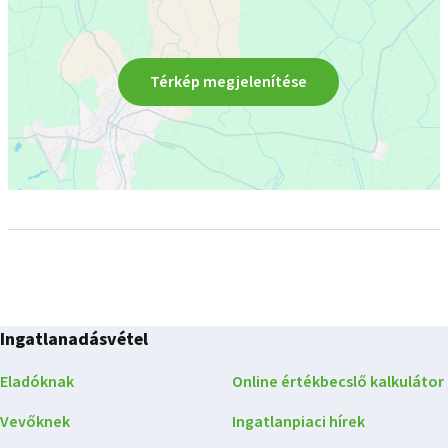
Térkép megjelenítése
Ingatlanadásvétel
Eladóknak
Online értékbecslő kalkulátor
Vevőknek
Ingatlanpiaci hírek