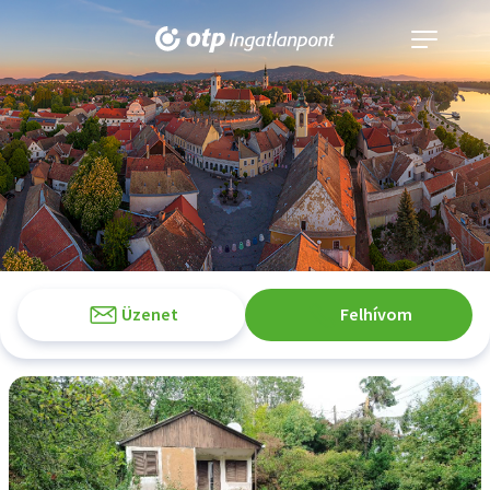
Navigáció
kinyitása
Üzenet
Felhívom