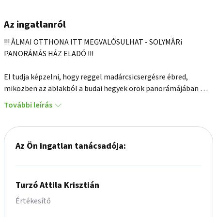
Az ingatlanról
!!! ÁLMAI OTTHONA ITT MEGVALÓSULHAT - SOLYMÁRi 
PANORÁMÁS HÁZ ELADÓ !!! 

El tudja képzelni, hogy reggel madárcsicsergésre ébred, 
miközben az ablakból a budai hegyek örök panorámájában 
gyönyörködik? Hogy otthonát mindig beragyogja a napfény, és 
További leírás
a természet közelsége nyugalommal tölti el mindennapjait?

Most lehetősége van mindezt valóra váltani!

Az Ön ingatlan tanácsadója:
Solymár egyik legkedveltebb részén, a Kerekhegyen eladó egy 
egy 32,5 m2-es téglaház  terasszal , a pinceszinten  garázzsal, 
továbbá egy 8 m2-es kisház/tároló is helyet kapott telken. 

Turzó Attila Krisztián
Értékesítő
A ház beosztása:
