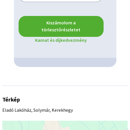
WE SPEAK ENGLISH, FEEL FREE TO CALL ME!
Kiszámolom a
törlesztőrészletet
Kamat és díjkedvezmény
Térkép
Eladó Lakóház, Solymár, Kerekhegy