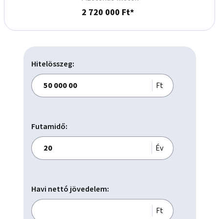
2 720 000 Ft*
A környék nyugodt és barátságos, pár perc sétára modern 
játszótér és zöld park várja. Közlekedés szempontjából is 
kiváló: a 157-es, 64-es és 164-es busz 10 perc alatt elérhető.

 Örömmel mutatom meg Önnek személyesen is - várom 
Hitelösszeg:
hívását szeretettel!

Ft
Köszönöm megtisztelő figyelmét.

Ha jelenlegi ingatlana értékesítésében is segítségére lehetek, 
kérem forduljon hozzám bizalommal.

Futamidő:
Az OTP teljes ingatlankínálatával kapcsolatban is várom 
hívását.

Év
Ha felkeltettem érdeklődését, kérem keressen a hét bármely 
napján reggel 8 és este 9 között.

Havi nettó jövedelem:
Ingatlanokkal kapcsolatban, hitelügyintézéssel, CSOK, 
Babaváró vagy bármilyen pénzügyi tanácsadással örömmel 
Ft
állunk rendelkezésére.
