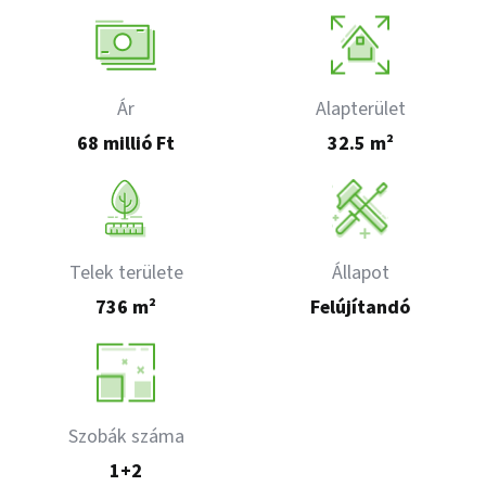
Ár
Alapterület
68 millió Ft
32.5 m²
Telek területe
Állapot
736 m²
Felújítandó
Szobák száma
1+2