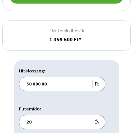
A környék ideális választás lehet családok, fiatal párok és 
idősebb korosztály számára egyaránt.

Néhány perc sétával elérhető:

Fizetendő illeték
1 359 600 Ft*
Várkertfürdő és strand

Játszótér

Pumpapálya, amely minden korosztály számára aktív 
kikapcsolódási lehetőséget kínál

Futókör

Hitelösszeg:
Bölcsőde és óvodák

Általános iskola

Ft
Élelmiszerüzletek

Gyermekorvosi és felnőttorvosi rendelő

Védőnői szolgálat

Futamidő:
Gyógyszertár

Év
A belváros, valamint Pápa kulturális és történelmi látnivalói ? 