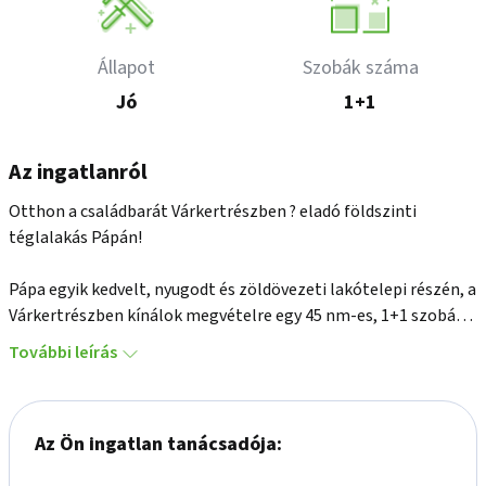
Állapot
Szobák száma
Jó
1+1
Az ingatlanról
Otthon a családbarát Várkertrészben ? eladó földszinti 
téglalakás Pápán!

Pápa egyik kedvelt, nyugodt és zöldövezeti lakótelepi részén, a 
Várkertrészben kínálok megvételre egy 45 nm-es, 1+1 szobás, 
földszinti téglalakást.

További leírás
Az ingatlan elhelyezkedése különösen vonzó: a Várkertrész 
előnyei mellett a közeli Tókertváros szolgáltatásai is könnyen 
Az Ön ingatlan tanácsadója:
elérhetők, így a mindennapok kényelmesen szervezhetők autó 
nélkül is.
