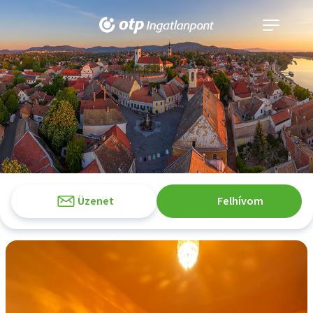
Navigáció
kinyitása
Üzenet
Felhívom