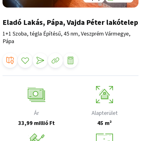
Eladó Lakás, Pápa, Vajda Péter lakótelep
1+1 Szoba, tégla Építésű, 45 nm, Veszprém Vármegye,
Pápa
Ár
Alapterület
33,99 millió Ft
45 m²