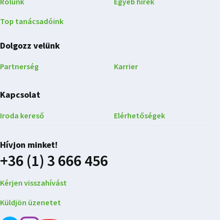
Rólunk
Egyéb hírek
Top tanácsadóink
Dolgozz velünk
Partnerség
Karrier
Kapcsolat
Iroda kereső
Elérhetőségek
Hívjon minket!
+36 (1) 3 666 456
Kérjen visszahívást
Küldjön üzenetet