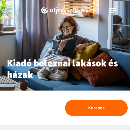
Navigáció
kinyitása
Kiadó beleznai lakások és
házak
Keresés