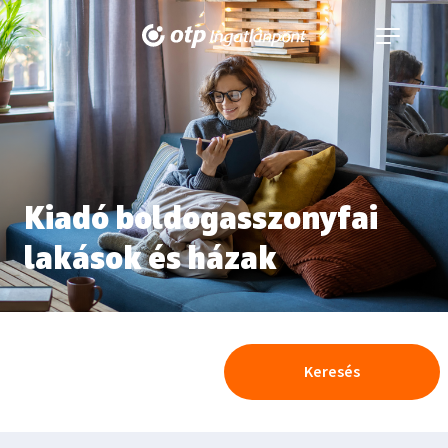
Navigáció
kinyitása
Kiadó boldogasszonyfai
lakások és házak
Keresés