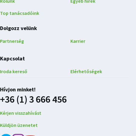
Rólunk
Egyéb hírek
Top tanácsadóink
Dolgozz velünk
Partnerség
Karrier
Kapcsolat
Iroda kereső
Elérhetőségek
Hívjon minket!
+36 (1) 3 666 456
Kérjen visszahívást
Küldjön üzenetet