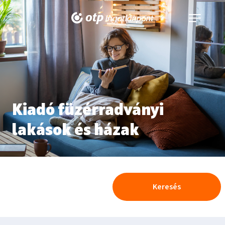
Navigáció
kinyitása
Kiadó füzérradványi
lakások és házak
Keresés