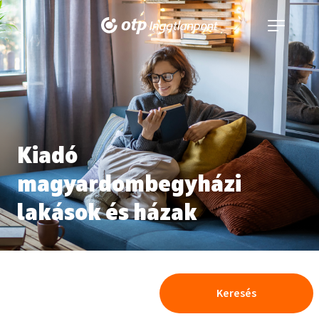
Navigáció
kinyitása
Kiadó
magyardombegyházi
lakások és házak
Keresés