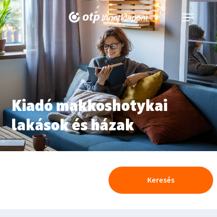
Navigáció
kinyitása
Kiadó makkoshotykai
lakások és házak
Keresés