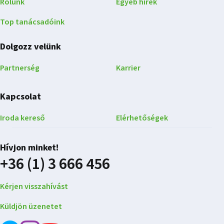
Rólunk
Egyéb hírek
Top tanácsadóink
Dolgozz velünk
Partnerség
Karrier
Kapcsolat
Iroda kereső
Elérhetőségek
Hívjon minket!
+36 (1) 3 666 456
Kérjen visszahívást
Küldjön üzenetet