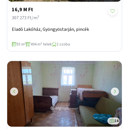
16,9 M Ft
307 273 Ft/m²
Eladó Lakóház, Gyöngyöstarján, pincék
55 m²
494 m² telek
2 szoba
14