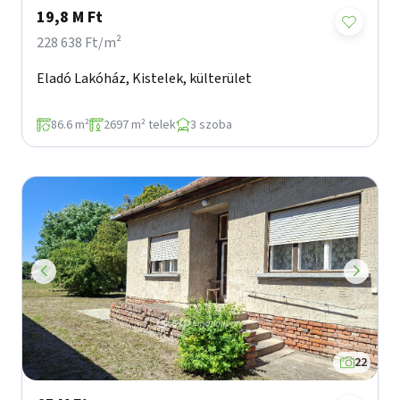
19,8 M Ft
228 638 Ft/m²
Eladó Lakóház, Kistelek, külterület
86.6 m²
2697 m² telek
3 szoba
22