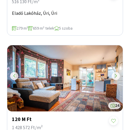
516 130 Ft/m²
Eladó Lakóház, Úri, Úri
279 m²
659 m² telek
5 szoba
24
120 M Ft
1 428 572 Ft/m²