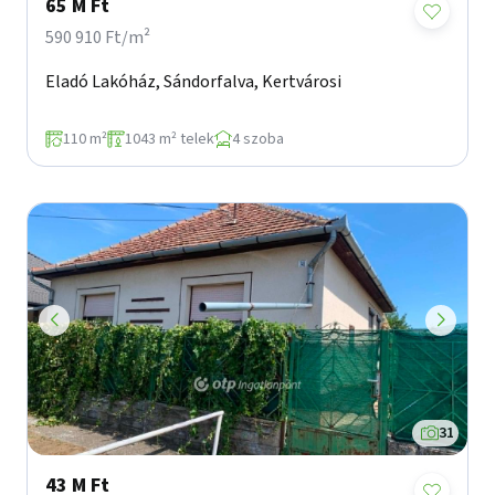
65 M Ft
590 910 Ft/m²
Eladó Lakóház, Sándorfalva, Kertvárosi
110 m²
1043 m² telek
4 szoba
31
43 M Ft