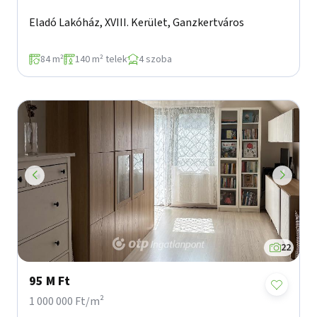
Eladó Lakóház, XVIII. Kerület, Ganzkertváros
84 m²
140 m² telek
4 szoba
22
95 M Ft
1 000 000 Ft/m²