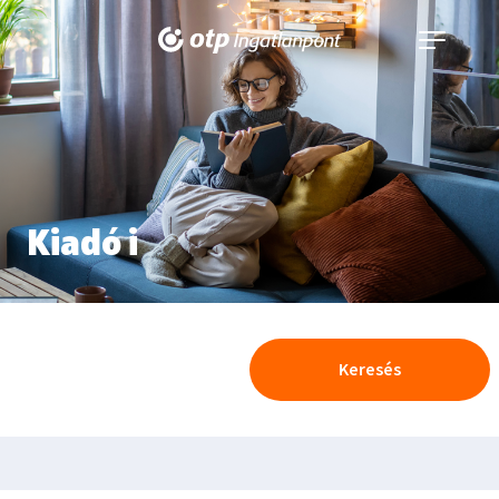
Navigáció
kinyitása
Kiadó i
Keresés