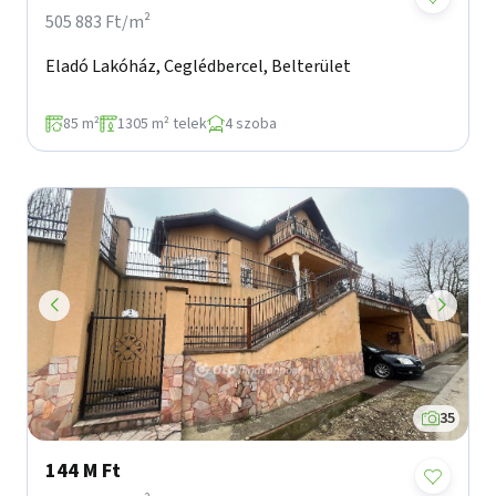
505 883 Ft/m²
Eladó Lakóház, Ceglédbercel, Belterület
85 m²
1305 m² telek
4 szoba
35
144 M Ft