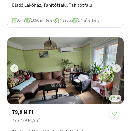
Eladó Lakóház, Tahitótfalu, Tahitótfalu
95 m²
1050 m² telek
4 szoba
17 m² erkély
28
79,9 M Ft
775 729 Ft/m²