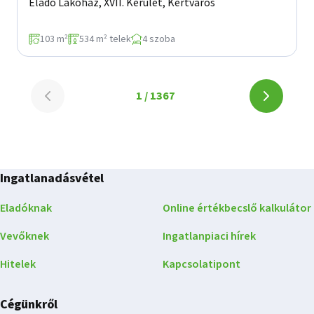
Eladó Lakóház, XVII. Kerület, Kertváros
103 m²
534 m² telek
4 szoba
Lapozó
1 / 1367
Lapozó
-
-
1.
1.
oldal
oldal
a(z)
Ingatlanadásvétel
a(z)
1367
oldalból
Eladóknak
Online értékbecslő kalkulátor
1367
Vevőknek
Ingatlanpiaci hírek
oldalból
Hitelek
Kapcsolatipont
Cégünkről