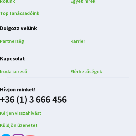
Rólunk
Egyéb hírek
Top tanácsadóink
Dolgozz velünk
Partnerség
Karrier
Kapcsolat
Iroda kereső
Elérhetőségek
Hívjon minket!
+36 (1) 3 666 456
Kérjen visszahívást
Küldjön üzenetet