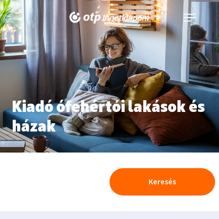
Navigáció
kinyitása
Kiadó ófehértói lakások és
házak
Keresés