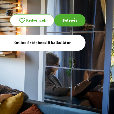
Kedvencek
Belépés
Online értékbecslő kalkulátor