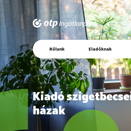
Elsődleges
Rólunk
Eladóknak
navigáció
Kiadó szigetbecse
házak