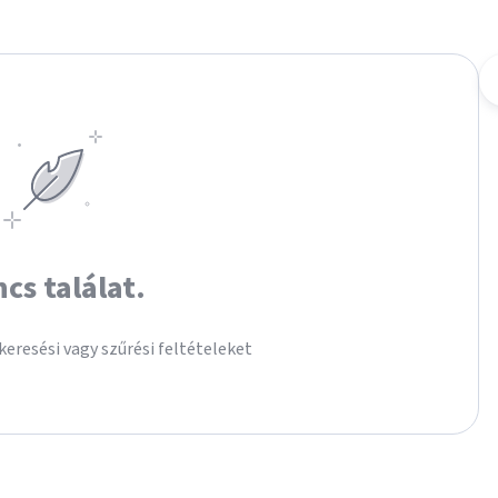
ncs találat.
keresési vagy szűrési feltételeket