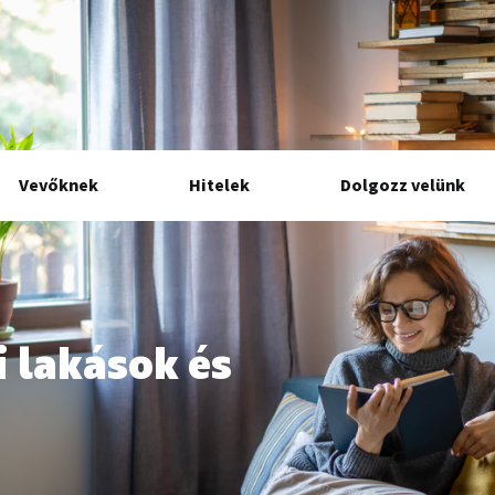
Vevőknek
Hitelek
Dolgozz velünk
i lakások és