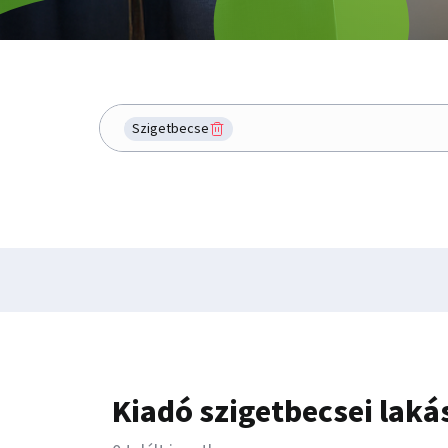
Hol keresel?
Szigetbecse
Kiadó szigetbecsei laká