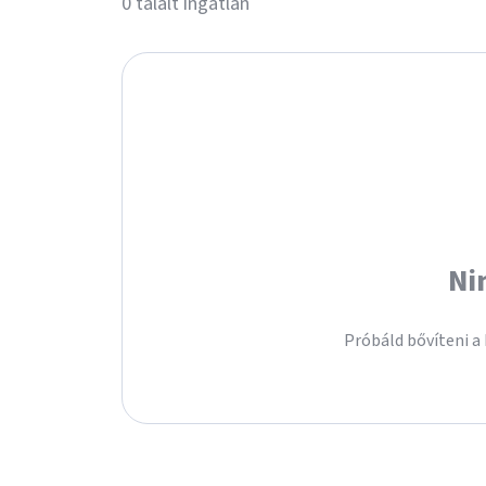
0 talált ingatlan
Ni
Próbáld bővíteni a 