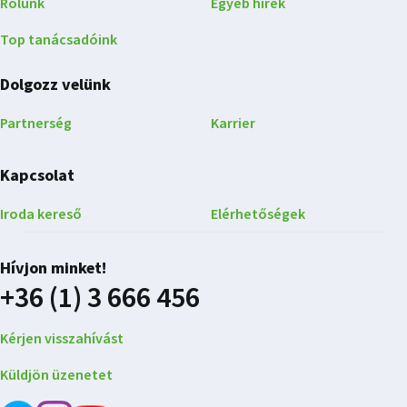
Rólunk
Egyéb hírek
Top tanácsadóink
Dolgozz velünk
Partnerség
Karrier
Kapcsolat
Iroda kereső
Elérhetőségek
Hívjon minket!
+36 (1) 3 666 456
Kérjen visszahívást
Küldjön üzenetet