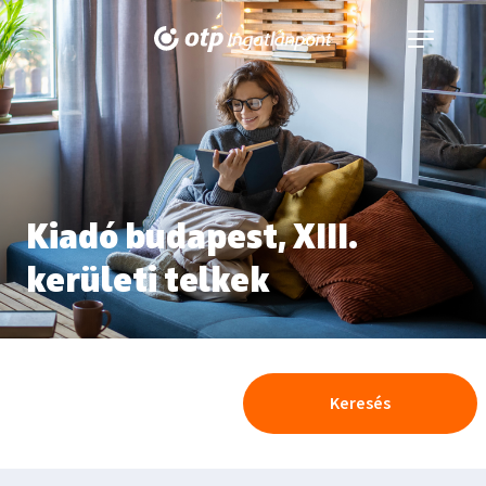
Navigáció
kinyitása
Kiadó budapest, XIII.
kerületi telkek
Keresés