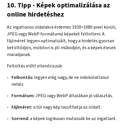
10. Tipp - Képek optimalizálása az
online hirdetéshez
Az ingatlanos oldalakra érdemes 1920×1080 pixel körüli,
JPEG vagy WebP formátumú képeket feltölteni. A
fájlméret legyen optimalizált, hogy a hirdetés gyorsan
betöltődjön, mobilon is jól működjön, és a képek élesek
maradjanak.
Feltöltés előtt ellenőrizzük:
Felbontás:
legyen elég nagy, de ne indokolatlanul
nehéz.
Formátum:
JPEG vagy WebP általában jó választás.
Fájlméret:
a túl nagy kép lassíthatja az oldalt.
Sorrend:
a képek logikusan mutassák be az ingatlant.