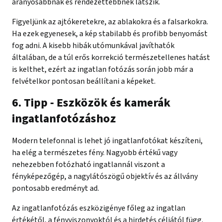
arányosabbnak és rendezettebbnek látszik.
Figyeljünk az ajtókeretekre, az ablakokra és a falsarkokra.
Ha ezek egyenesek, a kép stabilabb és profibb benyomást
fog adni. A kisebb hibák utómunkával javíthatók
általában, de a túl erős korrekció természetellenes hatást
is kelthet, ezért az ingatlan fotózás során jobb már a
felvételkor pontosan beállítani a képeket.
6. Tipp - Eszközök és kamerák
ingatlanfotózáshoz
Modern telefonnal is lehet jó ingatlanfotókat készíteni,
ha elég a természetes fény. Nagyobb értékű vagy
nehezebben fotózható ingatlannál viszont a
fényképezőgép, a nagylátószögű objektív és az állvány
pontosabb eredményt ad.
Az ingatlanfotózás eszközigénye főleg az ingatlan
értékétől, a fényviszonyoktól és a hirdetés céljától függ.