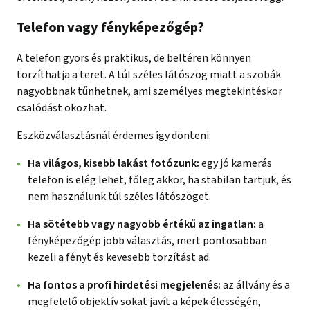
Telefon vagy fényképezőgép?
A telefon gyors és praktikus, de beltéren könnyen
torzíthatja a teret. A túl széles látószög miatt a szobák
nagyobbnak tűnhetnek, ami személyes megtekintéskor
csalódást okozhat.
Eszközválasztásnál érdemes így dönteni:
Ha világos, kisebb lakást fotózunk:
egy jó kamerás
telefon is elég lehet, főleg akkor, ha stabilan tartjuk, és
nem használunk túl széles látószöget.
Ha sötétebb vagy nagyobb értékű az ingatlan:
a
fényképezőgép jobb választás, mert pontosabban
kezeli a fényt és kevesebb torzítást ad.
Ha fontos a profi hirdetési megjelenés:
az állvány és a
megfelelő objektív sokat javít a képek élességén,