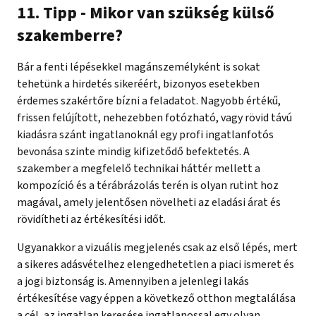
11. Tipp - Mikor van szükség külső
szakemberre?
Bár a fenti lépésekkel magánszemélyként is sokat
tehetünk a hirdetés sikeréért, bizonyos esetekben
érdemes szakértőre bízni a feladatot. Nagyobb értékű,
frissen felújított, nehezebben fotózható, vagy rövid távú
kiadásra szánt ingatlanoknál egy profi ingatlanfotós
bevonása szinte mindig kifizetődő befektetés. A
szakember a megfelelő technikai háttér mellett a
kompozíció és a térábrázolás terén is olyan rutint hoz
magával, amely jelentősen növelheti az eladási árat és
rövidítheti az értékesítési időt.
Ugyanakkor a vizuális megjelenés csak az első lépés, mert
a sikeres adásvételhez elengedhetetlen a piaci ismeret és
a jogi biztonság is. Amennyiben a jelenlegi lakás
értékesítése vagy éppen a következő otthon megtalálása
a cél, az ingatlan keresése ingatlanossal egy olyan