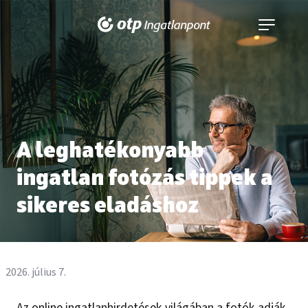
Navigáció
kinyitása
A leghatékonyabb
ingatlan fotózás tippek a
sikeres eladáshoz
2026. július 7.
Az online ingatlanhirdetések világában a fotók adják