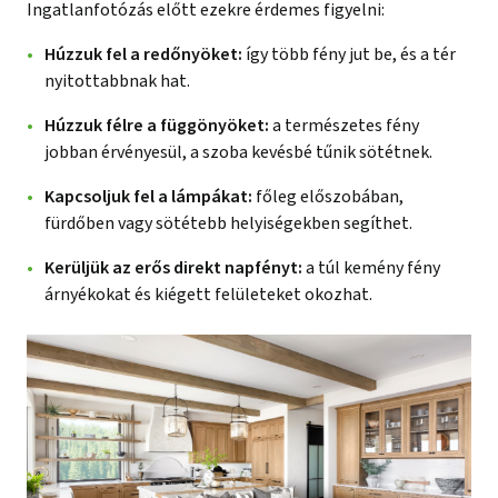
Ingatlanfotózás előtt ezekre érdemes figyelni:
Húzzuk fel a redőnyöket:
így több fény jut be, és a tér
nyitottabbnak hat.
Húzzuk félre a függönyöket:
a természetes fény
jobban érvényesül, a szoba kevésbé tűnik sötétnek.
Kapcsoljuk fel a lámpákat:
főleg előszobában,
fürdőben vagy sötétebb helyiségekben segíthet.
Kerüljük az erős direkt napfényt:
a túl kemény fény
árnyékokat és kiégett felületeket okozhat.