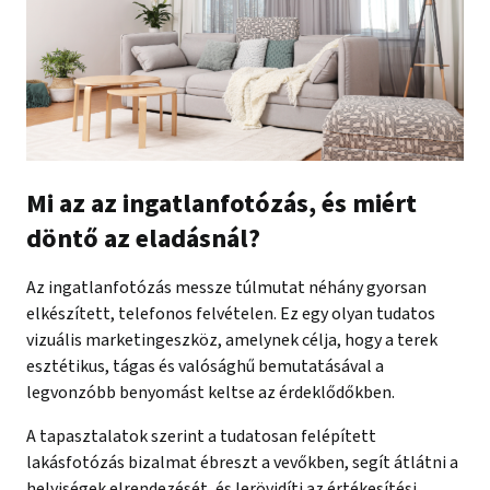
Mi az az ingatlanfotózás, és miért
döntő az eladásnál?
Az ingatlanfotózás messze túlmutat néhány gyorsan
elkészített, telefonos felvételen. Ez egy olyan tudatos
vizuális marketingeszköz, amelynek célja, hogy a terek
esztétikus, tágas és valósághű bemutatásával a
legvonzóbb benyomást keltse az érdeklődőkben.
A tapasztalatok szerint a tudatosan felépített
lakásfotózás bizalmat ébreszt a vevőkben, segít átlátni a
helyiségek elrendezését, és lerövidíti az értékesítési