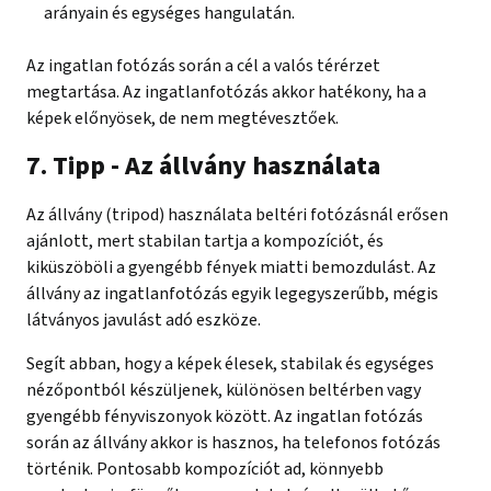
arányain és egységes hangulatán.
Az ingatlan fotózás során a cél a valós térérzet
megtartása. Az ingatlanfotózás akkor hatékony, ha a
képek előnyösek, de nem megtévesztőek.
7. Tipp - Az állvány használata
Az állvány (tripod) használata beltéri fotózásnál erősen
ajánlott, mert stabilan tartja a kompozíciót, és
kiküszöböli a gyengébb fények miatti bemozdulást. Az
állvány az ingatlanfotózás egyik legegyszerűbb, mégis
látványos javulást adó eszköze.
Segít abban, hogy a képek élesek, stabilak és egységes
nézőpontból készüljenek, különösen beltérben vagy
gyengébb fényviszonyok között. Az ingatlan fotózás
során az állvány akkor is hasznos, ha telefonos fotózás
történik. Pontosabb kompozíciót ad, könnyebb