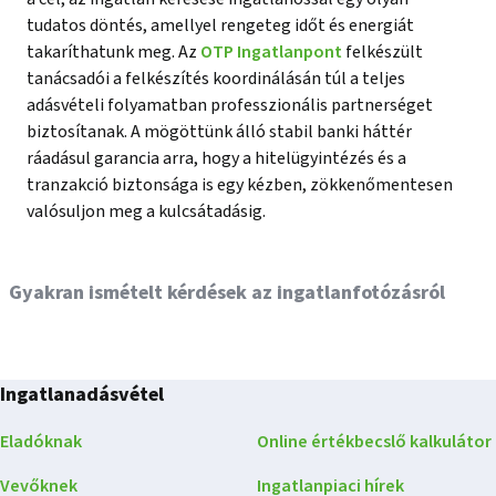
tudatos döntés, amellyel rengeteg időt és energiát
takaríthatunk meg. Az
OTP Ingatlanpont
felkészült
tanácsadói a felkészítés koordinálásán túl a teljes
adásvételi folyamatban professzionális partnerséget
biztosítanak. A mögöttünk álló stabil banki háttér
ráadásul garancia arra, hogy a hitelügyintézés és a
tranzakció biztonsága is egy kézben, zökkenőmentesen
valósuljon meg a kulcsátadásig.
Gyakran ismételt kérdések az ingatlanfotózásról
Ingatlanadásvétel
Eladóknak
Online értékbecslő kalkulátor
Vevőknek
Ingatlanpiaci hírek