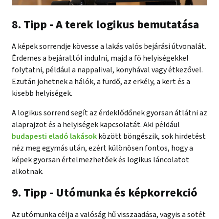
8. Tipp - A terek logikus bemutatása
A képek sorrendje kövesse a lakás valós bejárási útvonalát.
Érdemes a bejárattól indulni, majd a fő helyiségekkel
folytatni, például a nappalival, konyhával vagy étkezővel.
Ezután jöhetnek a hálók, a fürdő, az erkély, a kert és a
kisebb helyiségek.
A logikus sorrend segít az érdeklődőnek gyorsan átlátni az
alaprajzot és a helyiségek kapcsolatát. Aki például
budapesti eladó lakások
között böngészik, sok hirdetést
néz meg egymás után, ezért különösen fontos, hogy a
képek gyorsan értelmezhetőek és logikus láncolatot
alkotnak.
9. Tipp - Utómunka és képkorrekció
Az utómunka célja a valóság hű visszaadása, vagyis a sötét