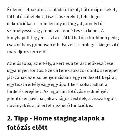
Érdemes elpakolni a családi fotókat, hűtőmágneseket,
látható kábeleket, tisztítószereket, felesleges
dekorációkat és minden olyan tárgyat, amely túl
személyessé vagy rendezetlenné teszi a képet. A
konyhapult legyen tiszta és átlátható, a fürdőben pedig
csak néhány gondosan elhelyezett, semleges kiegészítő
maradjon szem előtt.
Az előszoba, az erkély, a kert és a terasz előkészítése
ugyanilyen fontos. Ezek a terek sokszor döntő szerepet
játszanak az első benyomásban. Egy rendezett bejárat,
egy tiszta erkély vagy egy ápolt kert sokat adhat a
hirdetés erejéhez. Az ingatlan fotózás eredményét
jelentősen javíthatják a világos textilek, a visszafogott
növények és a jól értelmezhető funkciók is.
2. Tipp - Home staging alapok a
fotózás előtt