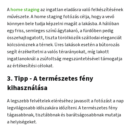
A
home staging
az ingatlan eladásra való felkészítésének
művészete. A home staging fotózás célja, hogy a vevő
könnyen bele tudja képzelni magát a lakásba. A hálóban
egy friss, semleges színű ágytakaró, a fürdőben pedig
összehajtogatott, tiszta törölközők szállodai eleganciát
kölcsönöznek a térnek. Üres lakások esetén a bútorozás
segít érzékeltetni a valós térarányokat, míg lakott
ingatlanoknál a zsúfoltság megszüntetésével támogatja
az értékesítési célokat.
3. Tipp - A természetes fény
kihasználása
A legszebb felvételek eléréséhez javasolt a fotózást a nap
legvilágosabb időszakára időzíteni. A természetes fény
tágasabbnak, tisztábbnak és barátságosabbnak mutatja
a helyiségeket.