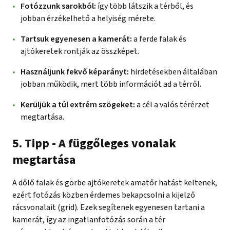
Fotózzunk sarokból:
így több látszik a térből, és
jobban érzékelhető a helyiség mérete.
Tartsuk egyenesen a kamerát:
a ferde falak és
ajtókeretek rontják az összképet.
Használjunk fekvő képarányt:
hirdetésekben általában
jobban működik, mert több információt ad a térről.
Kerüljük a túl extrém szögeket:
a cél a valós térérzet
megtartása.
5. Tipp - A függőleges vonalak
megtartása
A dőlő falak és görbe ajtókeretek amatőr hatást keltenek,
ezért fotózás közben érdemes bekapcsolni a kijelző
rácsvonalait (grid). Ezek segítenek egyenesen tartani a
kamerát, így az ingatlanfotózás során a tér